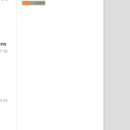
ons
7-32
3-63