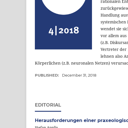
rationalen E
zurückgewiese
Handlung ausw
systemischen 
wendet sie si
vor allem aus
(z.B. Diskurs
Vertreter der 
lehnen also A
Körperlichen (z.B. neuronalen Netzen) verursac
PUBLISHED:
December 31, 2018
EDITORIAL
Herausforderungen einer praxeologis
Stefan Applis